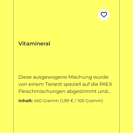
Vitamineral
Diese ausgewogene Mischung wurde
von einem Tierarzt speziell auf die PAEX
Fleischmischungen abgestimmt und
enthält alle notwendigen Vitamine und
Inhalt:
450 Gramm
(1,99 € / 100 Gramm)
Mineralstoffe die man bei der auch für
die Rohfütterung von Junghunden im
Wachstum und auch Hündinnen
während der Milchproduktion benötigt!