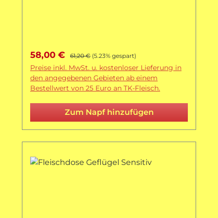
Verkaufspreis:
Regulärer Preis:
58,00 €
61,20 €
(5.23% gespart)
Preise inkl. MwSt. u. kostenloser Lieferung in
den angegebenen Gebieten ab einem
Bestellwert von 25 Euro an TK-Fleisch.
Zum Napf hinzufügen