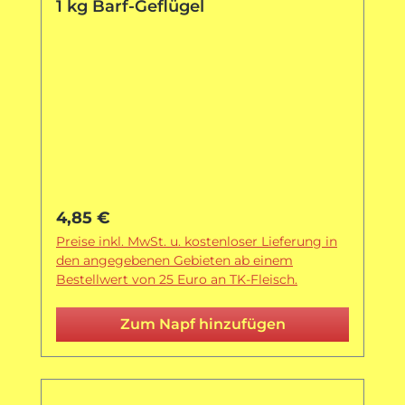
1 kg Barf-Geflügel
Regulärer Preis:
4,85 €
Preise inkl. MwSt. u. kostenloser Lieferung in
den angegebenen Gebieten ab einem
Bestellwert von 25 Euro an TK-Fleisch.
Zum Napf hinzufügen