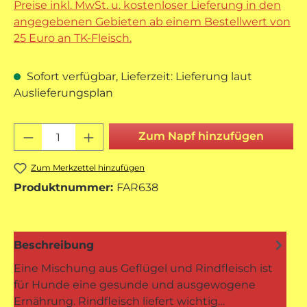
Preise inkl. MwSt. u. kostenloser Lieferung in den
angegebenen Gebieten ab einem Bestellwert von
25 Euro an TK-Fleisch.
Sofort verfügbar, Lieferzeit: Lieferung laut
Auslieferungsplan
Produkt Anzahl: Gib den gewünschten 
Zum Napf hinzufügen
Zum Merkzettel hinzufügen
Produktnummer:
FAR638
Beschreibung
Eine Mischung aus Geflügel und Rindfleisch ist
für Hunde eine gesunde und ausgewogene
Ernährung. Rindfleisch liefert wichtig…
Mehr