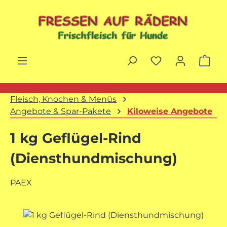
Zum Hauptinhalt springen
War
Fleisch, Knochen & Menüs
Angebote & Spar-Pakete
Kiloweise Angebote
1 kg Geflügel-Rind
(Diensthundmischung)
PAEX
Bildergalerie überspringen