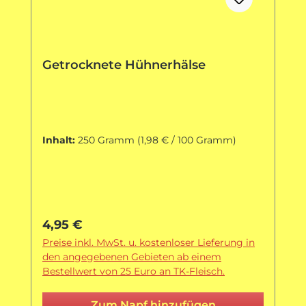
Getrocknete Hühnerhälse
Inhalt:
250 Gramm
(1,98 € / 100 Gramm)
Regulärer Preis:
4,95 €
Preise inkl. MwSt. u. kostenloser Lieferung in
den angegebenen Gebieten ab einem
Bestellwert von 25 Euro an TK-Fleisch.
Zum Napf hinzufügen