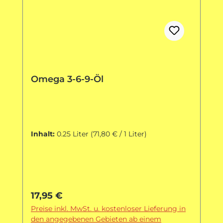
Omega 3-6-9-Öl
Inhalt:
0.25 Liter
(71,80 € / 1 Liter)
Regulärer Preis:
17,95 €
Preise inkl. MwSt. u. kostenloser Lieferung in
den angegebenen Gebieten ab einem