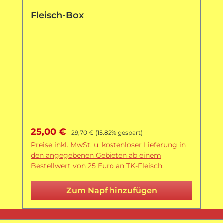
Fleisch-Box
Verkaufspreis:
Regulärer Preis:
25,00 €
29,70 €
(15.82% gespart)
Preise inkl. MwSt. u. kostenloser Lieferung in
den angegebenen Gebieten ab einem
Bestellwert von 25 Euro an TK-Fleisch.
Zum Napf hinzufügen