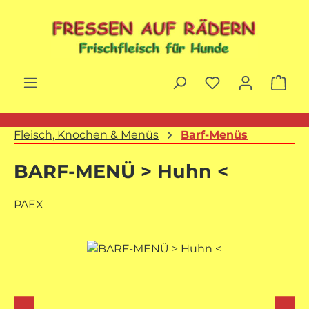
Zum Hauptinhalt springen
War
Fleisch, Knochen & Menüs
Barf-Menüs
BARF-MENÜ > Huhn <
PAEX
Bildergalerie überspringen