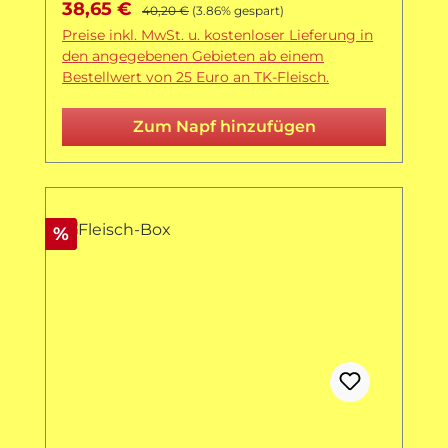
Verkaufspreis:
Regulärer Preis:
38,65 €
40,20 €
(3.86% gespart)
Preise inkl. MwSt. u. kostenloser Lieferung in
den angegebenen Gebieten ab einem
Bestellwert von 25 Euro an TK-Fleisch.
Zum Napf hinzufügen
Rabatt
%