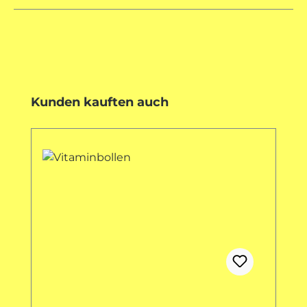
Produktgalerie überspringen
Kunden kauften auch