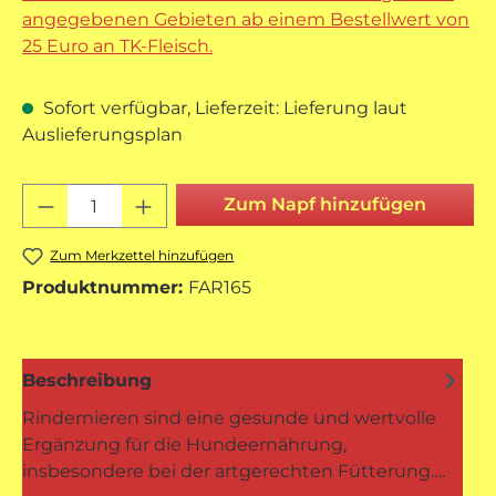
angegebenen Gebieten ab einem Bestellwert von
25 Euro an TK-Fleisch.
Sofort verfügbar, Lieferzeit: Lieferung laut
Auslieferungsplan
Produkt Anzahl: Gib den gewünschten 
Zum Napf hinzufügen
Zum Merkzettel hinzufügen
Produktnummer:
FAR165
Beschreibung
Rindernieren sind eine gesunde und wertvolle
Ergänzung für die Hundeernährung,
insbesondere bei der artgerechten Fütterung.…