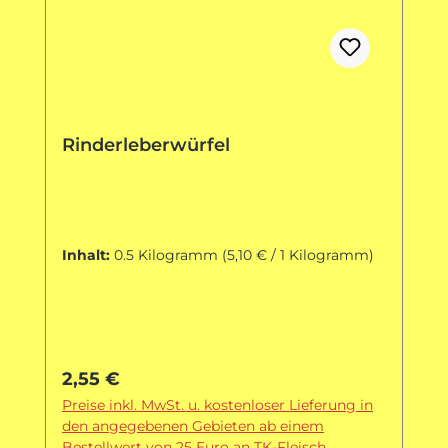
Rinderleberwürfel
Inhalt:
0.5 Kilogramm
(5,10 € / 1 Kilogramm)
Regulärer Preis:
2,55 €
Preise inkl. MwSt. u. kostenloser Lieferung in
den angegebenen Gebieten ab einem
Bestellwert von 25 Euro an TK-Fleisch.