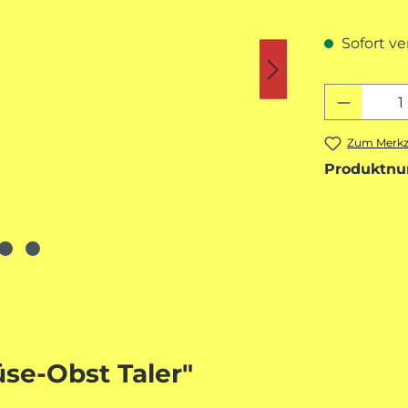
Sofort ve
Produkt
Zum Merkze
Produktn
se-Obst Taler"