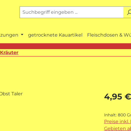
nzungen
getrocknete Kauartikel
Fleischdosen & W
 Kräuter
Regulärer P
4,95 
Inhalt:
800 
Preise inkl
Gebieten ab