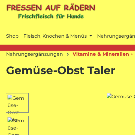
m Hauptinhalt springen
Zur Suche springen
Zur Hauptnavigation springen
Shop
Fleisch, Knochen & Menüs
Nahrungsergä
Nahrungsergänzungen
Vitamine & Mineralien +
Gemüse-Obst Taler
Bildergalerie überspringen