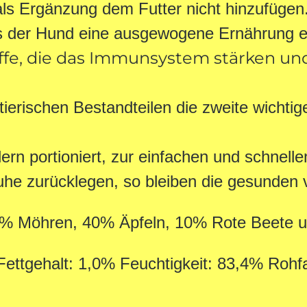
ls Ergänzung dem Futter nicht hinzufüge
ss der Hund eine ausgewogene Ernährung e
offe, die das Immunsystem stärken u
tierischen Bestandteilen die zweite wichti
Talern portioniert, zur einfachen und schn
ruhe zurücklegen, so bleiben die gesunden v
5% Möhren, 40% Äpfeln, 10% Rote Beete 
% Fettgehalt: 1,0% Feuchtigkeit: 83,4% Ro