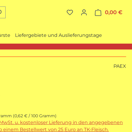
0,00 €
War
ürste
Liefergebiete und Auslieferungstage
PAEX
reis:
€
Gramm
(0,62 € / 100 Gramm)
. MwSt. u. kostenloser Lieferung in den angegebenen
 einem Bestellwert von 25 Euro an TK-Fleisch.