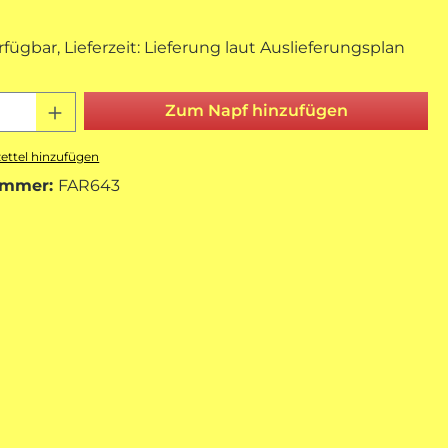
rfügbar, Lieferzeit: Lieferung laut Auslieferungsplan
 Anzahl: Gib den gewünschten Wert e
Zum Napf hinzufügen
ttel hinzufügen
ummer:
FAR643